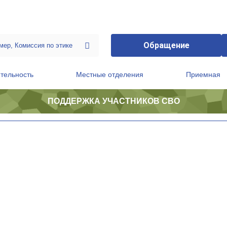
Обращение
тельность
Местные отделения
Приемная
ПОДДЕРЖКА УЧАСТНИКОВ СВО
ственной приемной Председателя Партии
Президиум регионального политического совета