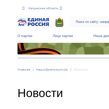
Калужская область
О партии
Лица партии
Наша дея
Местные общественные приемные Партии
Руководитель Региональной обще
Народная программа «Единой России»
Главная
Наша Деятельность
Новости
Новости