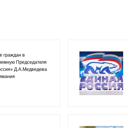
е граждан в
иемную Председателя
оссия» Д.А.Медведева
нимания