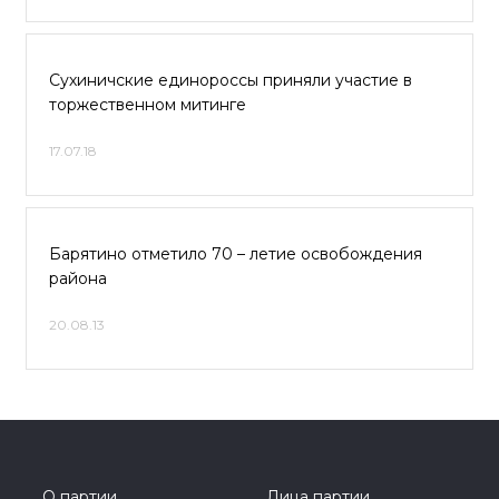
Сухиничские единороссы приняли участие в
торжественном митинге
17.07.18
Барятино отметило 70 – летие освобождения
района
20.08.13
О партии
Лица партии