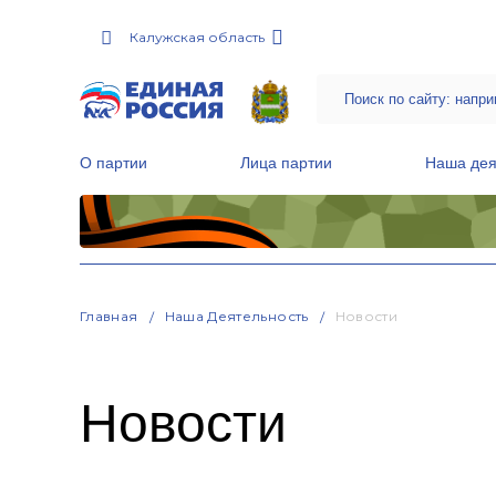
Калужская область
О партии
Лица партии
Наша дея
Местные общественные приемные Партии
Руководитель Региональной обще
Народная программа «Единой России»
Главная
Наша Деятельность
Новости
Новости