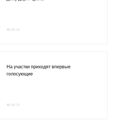
18.09.21
На участки приходят впервые
голосующие
18.09.21