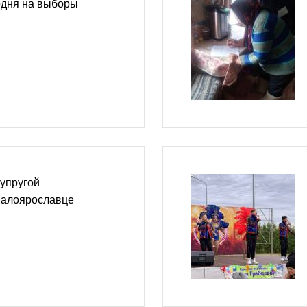
одня на выборы
упругой
Малоярославце