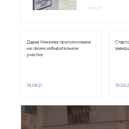
19.09.21
Дарья Никеева проголосовала
Старто
на своем избирательном
завер
участке
19.09.21
19.09.2