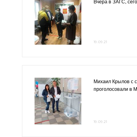
Вчера в ЗАГС, сег
19.09.21
Михаил Крылов с с
проголосовали в 
19.09.21