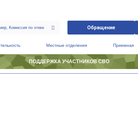
Обращение
тельность
Местные отделения
Приемная
ПОДДЕРЖКА УЧАСТНИКОВ СВО
ственной приемной Председателя Партии
Президиум регионального политического совета