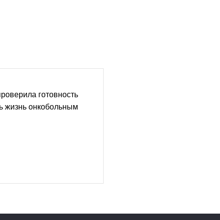
проверила готовность
ть жизнь онкобольным