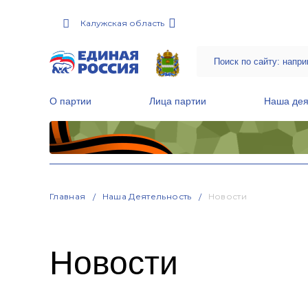
Калужская область
О партии
Лица партии
Наша дея
Местные общественные приемные Партии
Руководитель Региональной обще
Народная программа «Единой России»
Главная
Наша Деятельность
Новости
Новости