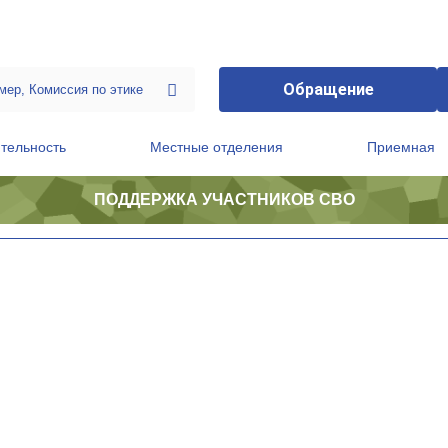
Обращение
тельность
Местные отделения
Приемная
ПОДДЕРЖКА УЧАСТНИКОВ СВО
ственной приемной Председателя Партии
Президиум регионального политического совета