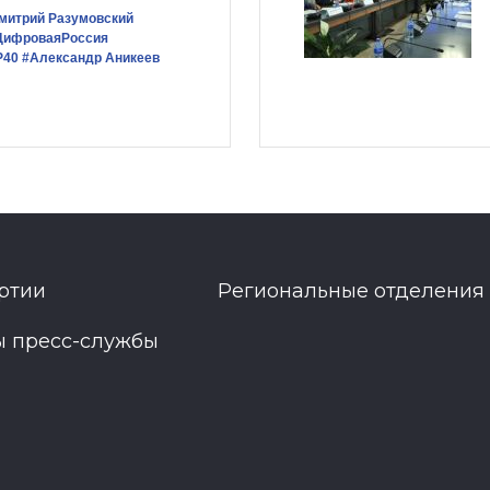
митрий Разумовский
ЦифроваяРоссия
Р40
#Александр Аникеев
ртии
Региональные отделения
ы пресс-службы