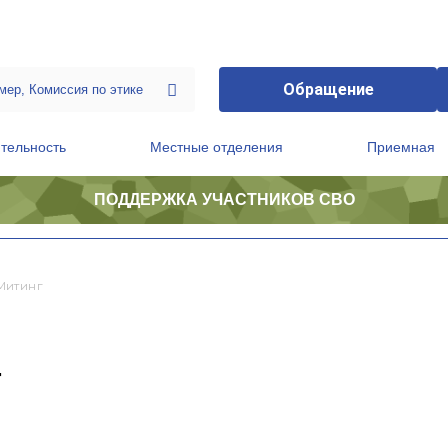
Обращение
тельность
Местные отделения
Приемная
ПОДДЕРЖКА УЧАСТНИКОВ СВО
ственной приемной Председателя Партии
Президиум регионального политического совета
Митинг
г