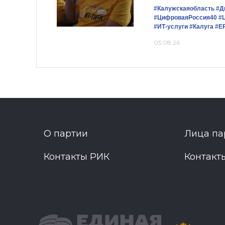
#Калужскаяобласть
#Д
#ЦифроваяРоссия40
#
#ИТ-услуги
#Калуга
#Е
05.08.26
О партии
Лица па
Контакты РИК
Контакт