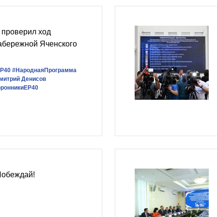
проверил ход
набережной Яченского
Р40
#НароднаяПрограмма
митрий Денисов
оронникиЕР40
Побеждай!