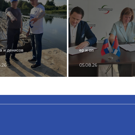
 и денисов
ер и оп
.26
05.08.26