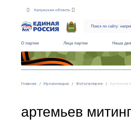
Калужская область
О партии
Лица партии
Наша дея
Местные общественные приемные Партии
Руководитель Региональной обще
Народная программа «Единой России»
Главная
Мультимедиа
Фотогалерея
Артемьев 
артемьев митин