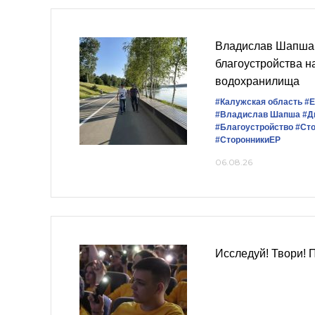
Владислав Шапша 
благоустройства 
водохранилища
#Калужская область
#Е
#Владислав Шапша
#Д
#Благоустройство
#Ст
#СторонникиЕР
06.08.26
Исследуй! Твори! 