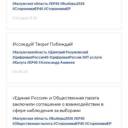
#Калужская область
#ЕР40
#Выборы2026
#СторонникиЕР40
#СторонникиЕР
Сегодня 12:32
Исследуй! Твори! Побеждай!
#Калужскаяобласть
#Дмитрий Разумовский
#ЦифроваяРоссия40
#ЦифроваяРоссия
#ИТ-услуги
#Калуга
#ЕР40
#Александр Аникеев
05.08.26
«Единая Россия» и Общественная палата
заключили соглашение о взаимодействии в
сфере наблюдения за выборами
#Калужская область
#Выборы2026
#ЕР40
#Общественная палата
#СторонникиЕР40
#СторонникиЕР