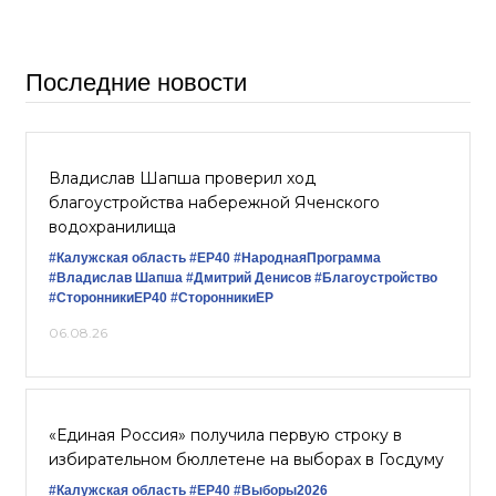
Последние новости
Владислав Шапша проверил ход
благоустройства набережной Яченского
водохранилища
#Калужская область
#ЕР40
#НароднаяПрограмма
#Владислав Шапша
#Дмитрий Денисов
#Благоустройство
#СторонникиЕР40
#СторонникиЕР
06.08.26
«Единая Россия» получила первую строку в
избирательном бюллетене на выборах в Госдуму
#Калужская область
#ЕР40
#Выборы2026