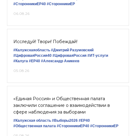
#СторонникиЕР40
#СторонникиЕР
06.08.26
Исследуй! Твори! Побеждай!
#Калужскаяобласть
#Дмитрий Разумовский
#ЦифроваяРоссия40
#ЦифроваяРоссия
#ИТ-услуги
#Калуга
#ЕР40
#Александр Аникеев
05.08.26
«Единая Россия» и Общественная палата
заключили соглашение о взаимодействии в
сфере наблюдения за выборами
#Калужская область
#Выборы2026
#ЕР40
#Общественная палата
#СторонникиЕР40
#СторонникиЕР
05.08.26