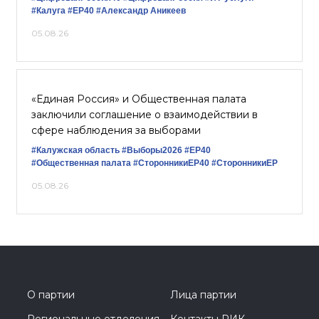
#Калуга
#ЕР40
#Александр Аникеев
05.08.26
«Единая Россия» и Общественная палата
заключили соглашение о взаимодействии в
сфере наблюдения за выборами
#Калужская область
#Выборы2026
#ЕР40
#Общественная палата
#СторонникиЕР40
#СторонникиЕР
05.08.26
О партии
Лица партии