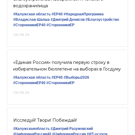
водохранилища
#Калужская область
#ЕР40
#НароднаяПрограмма
#Владислав Шапша
#Дмитрий Денисов
#Благоустройство
#СторонникиЕР40
#СторонникиЕР
06.08.26
«Единая Россия» получила первую строку в
избирательном бюллетене на выборах в Госдуму
#Калужская область
#ЕР40
#Выборы2026
#СторонникиЕР40
#СторонникиЕР
06.08.26
Исследуй! Твори! Побеждай!
#Калужскаяобласть
#Дмитрий Разумовский
#ЦифроваяРоссия40
#ЦифроваяРоссия
#ИТ-услуги