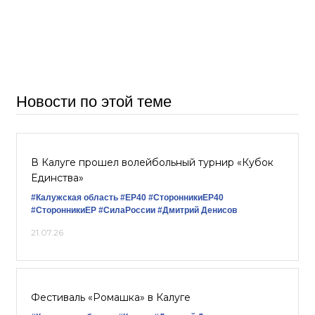
Новости по этой теме
В Калуге прошел волейбольный турнир «Кубок
Единства»
#Калужская область
#ЕР40
#СторонникиЕР40
#СторонникиЕР
#СилаРоссии
#Дмитрий Денисов
21.07.26
Фестиваль «Ромашка» в Калуге