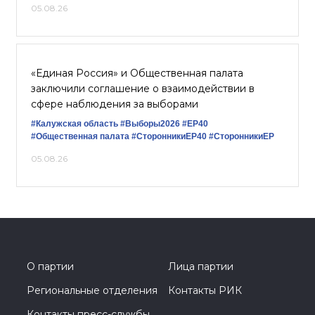
05.08.26
«Единая Россия» и Общественная палата
заключили соглашение о взаимодействии в
сфере наблюдения за выборами
#Калужская область
#Выборы2026
#ЕР40
#Общественная палата
#СторонникиЕР40
#СторонникиЕР
05.08.26
О партии
Лица партии
Региональные отделения
Контакты РИК
Контакты пресс-службы