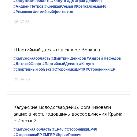
#Калужскаяобласть
#Калуга
#Дмитрий Денисов
#Андрей Петров
#КрепкаяСемья
#Крепкаясемья40
#Ромашка
#семейныйфестиваль
08.07.26
«Партийный десант» в сквере Волкова
#Калужскаяобласть
#Дмитрий Денисов
#Андрей Нефедов
#ДетскийСпорт
#ПартийныйДесант
#Калуга
#спортивный объект
#СторонникиЕР40
#Сторонники ЕР
09.04.26
Калужские молодогвардейцы организовали
акцию в честь годовщины воссоединения Крыма
с Россией
#Калужская область
#ЕР40
#СторонникиЕР40
#СторонникиЕР
#‎МГЕР‬
#КрымРоссия