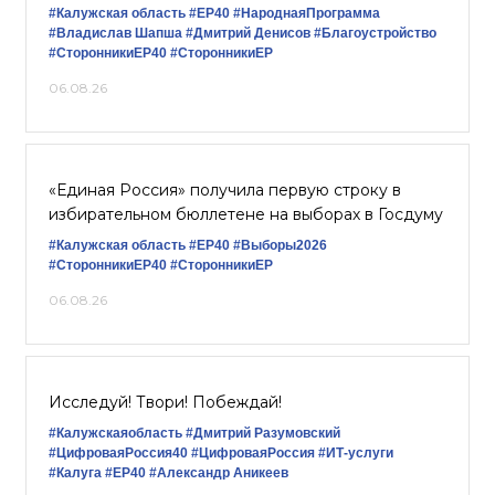
#Калужская область
#ЕР40
#НароднаяПрограмма
#Владислав Шапша
#Дмитрий Денисов
#Благоустройство
#СторонникиЕР40
#СторонникиЕР
06.08.26
«Единая Россия» получила первую строку в
избирательном бюллетене на выборах в Госдуму
#Калужская область
#ЕР40
#Выборы2026
#СторонникиЕР40
#СторонникиЕР
06.08.26
Исследуй! Твори! Побеждай!
#Калужскаяобласть
#Дмитрий Разумовский
#ЦифроваяРоссия40
#ЦифроваяРоссия
#ИТ-услуги
#Калуга
#ЕР40
#Александр Аникеев