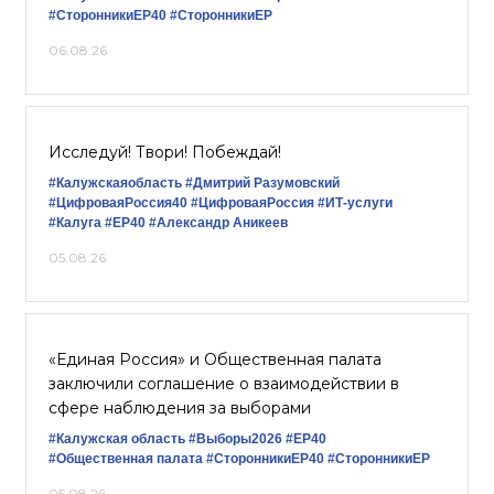
#СторонникиЕР40
#СторонникиЕР
06.08.26
Исследуй! Твори! Побеждай!
#Калужскаяобласть
#Дмитрий Разумовский
#ЦифроваяРоссия40
#ЦифроваяРоссия
#ИТ-услуги
#Калуга
#ЕР40
#Александр Аникеев
05.08.26
«Единая Россия» и Общественная палата
заключили соглашение о взаимодействии в
сфере наблюдения за выборами
#Калужская область
#Выборы2026
#ЕР40
#Общественная палата
#СторонникиЕР40
#СторонникиЕР
05.08.26