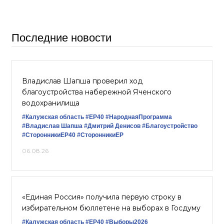
Последние новости
Владислав Шапша проверил ход
благоустройства набережной Яченского
водохранилища
#Калужская область
#ЕР40
#НароднаяПрограмма
#Владислав Шапша
#Дмитрий Денисов
#Благоустройство
#СторонникиЕР40
#СторонникиЕР
06.08.26
«Единая Россия» получила первую строку в
избирательном бюллетене на выборах в Госдуму
#Калужская область
#ЕР40
#Выборы2026