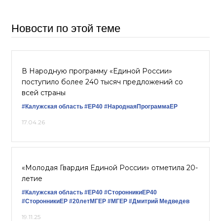
Новости по этой теме
В Народную программу «Единой России»
поступило более 240 тысяч предложений со
всей страны
#Калужская область
#ЕР40
#НароднаяПрограммаЕР
17.04.26
«Молодая Гвардия Единой России» отметила 20-
летие
#Калужская область
#ЕР40
#СторонникиЕР40
#СторонникиЕР
#20летМГЕР
#‎МГЕР‬
#Дмитрий Медведев
19.11.25