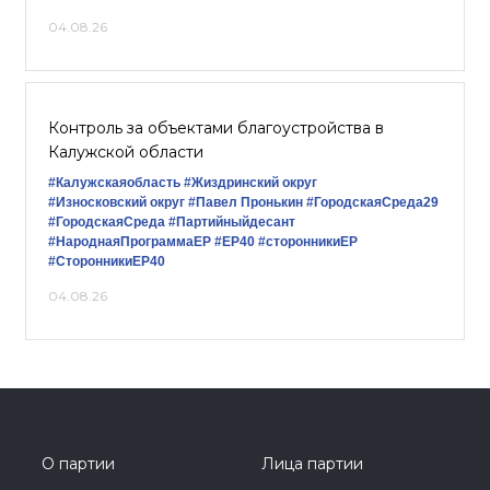
04.08.26
Контроль за объектами благоустройства в
Калужской области
#Калужскаяобласть
#Жиздринский округ
#Износковский округ
#Павел Пронькин
#ГородскаяСреда29
#ГородскаяСреда
#Партийныйдесант
#НароднаяПрограммаЕР
#ЕР40
#сторонникиЕР
#СторонникиЕР40
04.08.26
О партии
Лица партии