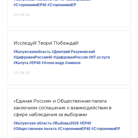
#СторонникиЕР40
#СторонникиЕР
06.08.26
Исследуй! Твори! Побеждай!
#Калужскаяобласть
#Дмитрий Разумовский
#ЦифроваяРоссия40
#ЦифроваяРоссия
#ИТ-услуги
#Калуга
#ЕР40
#Александр Аникеев
05.08.26
«Единая Россия» и Общественная палата
заключили соглашение о взаимодействии в
сфере наблюдения за выборами
#Калужская область
#Выборы2026
#ЕР40
#Общественная палата
#СторонникиЕР40
#СторонникиЕР