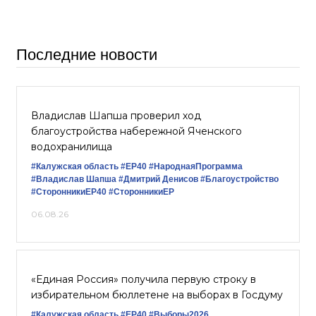
Последние новости
Владислав Шапша проверил ход
благоустройства набережной Яченского
водохранилища
#Калужская область
#ЕР40
#НароднаяПрограмма
#Владислав Шапша
#Дмитрий Денисов
#Благоустройство
#СторонникиЕР40
#СторонникиЕР
06.08.26
«Единая Россия» получила первую строку в
избирательном бюллетене на выборах в Госдуму
#Калужская область
#ЕР40
#Выборы2026