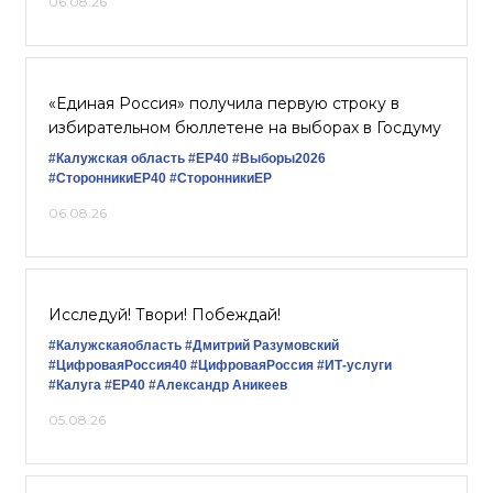
06.08.26
«Единая Россия» получила первую строку в
избирательном бюллетене на выборах в Госдуму
#Калужская область
#ЕР40
#Выборы2026
#СторонникиЕР40
#СторонникиЕР
06.08.26
Исследуй! Твори! Побеждай!
#Калужскаяобласть
#Дмитрий Разумовский
#ЦифроваяРоссия40
#ЦифроваяРоссия
#ИТ-услуги
#Калуга
#ЕР40
#Александр Аникеев
05.08.26