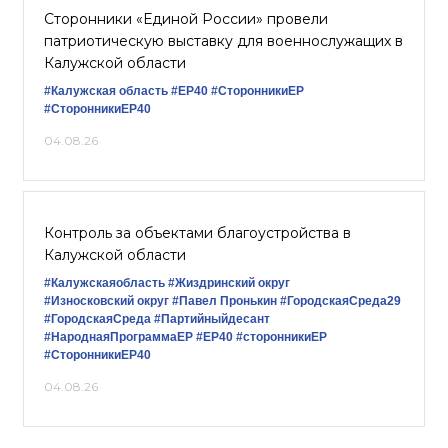
Сторонники «Единой России» провели
патриотическую выставку для военнослужащих в
Калужской области
#Калужская область
#ЕР40
#СторонникиЕР
#СторонникиЕР40
04.08.26
Контроль за объектами благоустройства в
Калужской области
#Калужскаяобласть
#Жиздринский округ
#Износковский округ
#Павел Пронькин
#ГородскаяСреда29
#ГородскаяСреда
#Партийныйдесант
#НароднаяПрограммаЕР
#ЕР40
#сторонникиЕР
#СторонникиЕР40
04.08.26