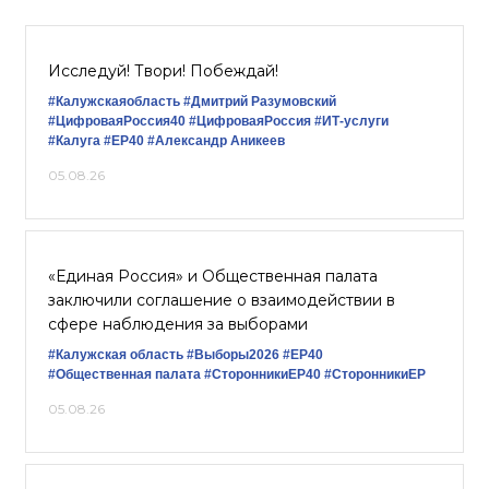
Исследуй! Твори! Побеждай!
#Калужскаяобласть
#Дмитрий Разумовский
#ЦифроваяРоссия40
#ЦифроваяРоссия
#ИТ-услуги
#Калуга
#ЕР40
#Александр Аникеев
05.08.26
«Единая Россия» и Общественная палата
заключили соглашение о взаимодействии в
сфере наблюдения за выборами
#Калужская область
#Выборы2026
#ЕР40
#Общественная палата
#СторонникиЕР40
#СторонникиЕР
05.08.26