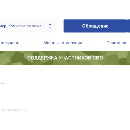
Обращение
тельность
Местные отделения
Приемная
ПОДДЕРЖКА УЧАСТНИКОВ СВО
ственной приемной Председателя Партии
Президиум регионального политического совета
ич