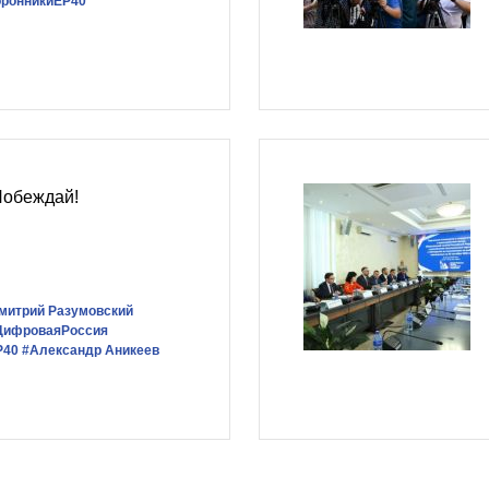
оронникиЕР40
Побеждай!
митрий Разумовский
ЦифроваяРоссия
Р40
#Александр Аникеев