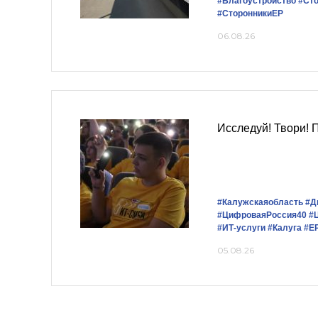
#Благоустройство
#Ст
#СторонникиЕР
06.08.26
Исследуй! Твори! 
#Калужскаяобласть
#Д
#ЦифроваяРоссия40
#
#ИТ-услуги
#Калуга
#Е
05.08.26