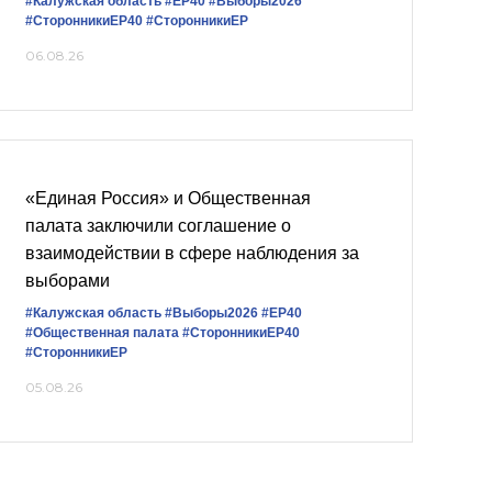
#Калужская область
#ЕР40
#Выборы2026
#СторонникиЕР40
#СторонникиЕР
06.08.26
«Единая Россия» и Общественная
палата заключили соглашение о
взаимодействии в сфере наблюдения за
выборами
#Калужская область
#Выборы2026
#ЕР40
#Общественная палата
#СторонникиЕР40
#СторонникиЕР
05.08.26