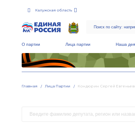
Калужская область
О партии
Лица партии
Наша дея
Местные общественные приемные Партии
Руководитель Региональной обще
Народная программа «Единой России»
Главная
Лица Партии
Кондюрин Сергей Евгеньев