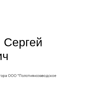
 Сергей
ич
ктора ООО "Полотнянозаводское