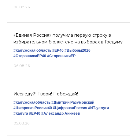
06.08.26
«Единая Россия» получила первую строку в
избирательном бюллетене на выборах в Госдуму
#Калужская область
#ЕР40
#Выборы2026
#СторонникиЕР40
#СторонникиЕР
06.08.26
Исследуй! Твори! Побеждай!
#Калужскаяобласть
#Дмитрий Разумовский
#ЦифроваяРоссия40
#ЦифроваяРоссия
#ИТ-услуги
#Калуга
#ЕР40
#Александр Аникеев
05.08.26