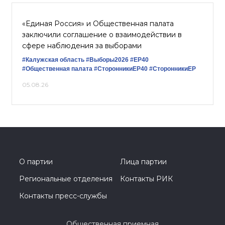
«Единая Россия» и Общественная палата
заключили соглашение о взаимодействии в
сфере наблюдения за выборами
#Калужская область
#Выборы2026
#ЕР40
#Общественная палата
#СторонникиЕР40
#СторонникиЕР
05.08.26
О партии
Лица партии
Региональные отделения
Контакты РИК
Контакты пресс-службы
Общественная приемная