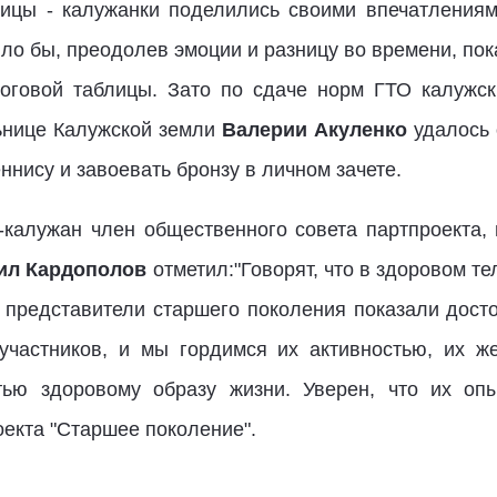
ницы - калужанки поделились своими впечатления
ыло бы, преодолев эмоции и разницу во времени, пок
тоговой таблицы. Зато по сдаче норм ГТО калужс
льнице Калужской земли
Валерии Акуленко
удалось 
ннису и завоевать бронзу в личном зачете.
-калужан член общественного совета партпроекта,
ил Кардополов
отметил:"Говорят, что в здоровом те
 представители старшего поколения показали досто
участников, и мы гордимся их активностью, их ж
тью здоровому образу жизни. Уверен, что их оп
екта "Старшее поколение".