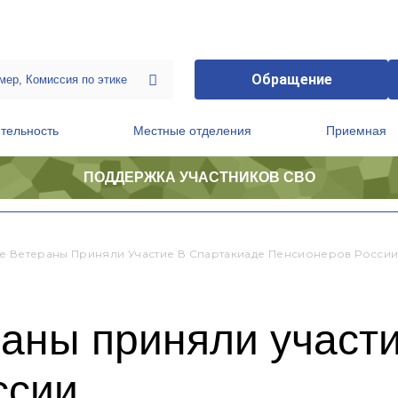
Обращение
тельность
Местные отделения
Приемная
ПОДДЕРЖКА УЧАСТНИКОВ СВО
ственной приемной Председателя Партии
Президиум регионального политического совета
е Ветераны Приняли Участие В Спартакиаде Пенсионеров Росси
аны приняли участи
ссии