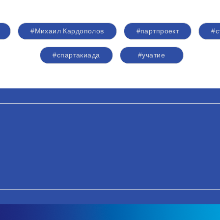
#Михаил Кардополов
#партпроект
#с
#спартакиада
#учатие