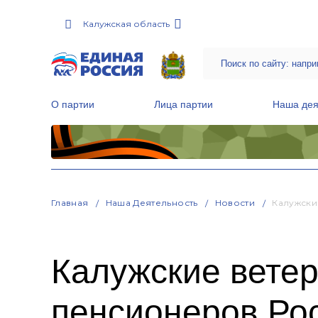
Калужская область
О партии
Лица партии
Наша дея
Местные общественные приемные Партии
Руководитель Региональной обще
Народная программа «Единой России»
Главная
Наша Деятельность
Новости
Калужски
Калужские ветер
пенсионеров Ро