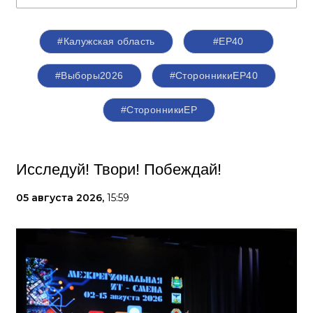
#Калужская область
#ЕР40
#Выборы2026
#СторонникиЕР40
#СторонникиЕР
Исследуй! Твори! Побеждай!
05 августа 2026,
15:59