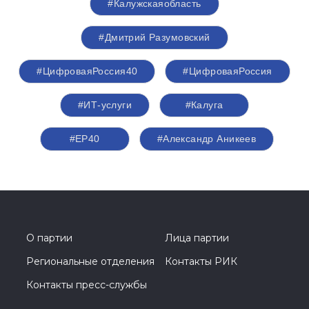
#Калужскаяобласть
#Дмитрий Разумовский
#ЦифроваяРоссия40
#ЦифроваяРоссия
#ИТ-услуги
#Калуга
#ЕР40
#Александр Аникеев
О партии
Лица партии
Региональные отделения
Контакты РИК
Контакты пресс-службы