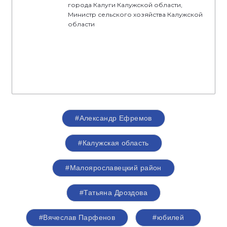
города Калуги Калужской области,
Министр сельского хозяйства Калужской
области
#Александр Ефремов
#Калужская область
#Малоярославецкий район
#Татьяна Дроздова
#Вячеслав Парфенов
#юбилей