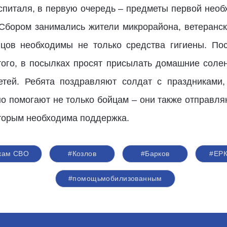
госпиталя, в первую очередь – предметы первой необ
 Сбором занимались жители микрорайона, ветеранск
цов необходимы не только средства гигиены. По
 того, в посылках просят присылать домашние соле
етей. Ребята поздравляют солдат с праздниками
рно помогают не только бойцам – они также отправл
торым необходима поддержка.
кам СВО
#Козлов
#Барков
#ЕРК
#помощьмобилизованным