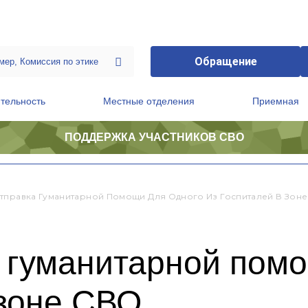
Обращение
тельность
Местные отделения
Приемная
ПОДДЕРЖКА УЧАСТНИКОВ СВО
ственной приемной Председателя Партии
Президиум регионального политического совета
тправка Гуманитарной Помощи Для Одного Из Госпиталей В Зон
 гуманитарной пом
 зоне СВО