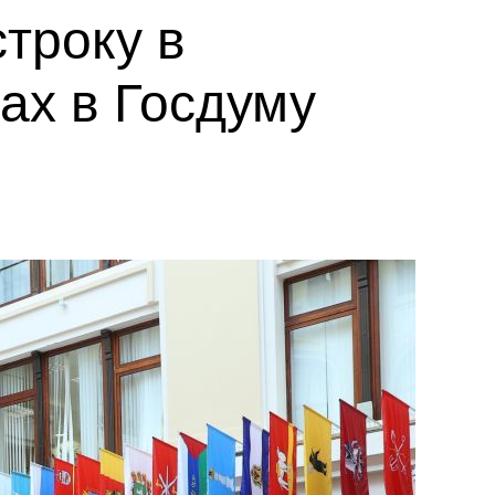
троку в
ах в Госдуму