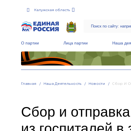
Калужская область
О партии
Лица партии
Наша дея
Местные общественные приемные Партии
Руководитель Региональной обще
Народная программа «Единой России»
Главная
Наша Деятельность
Новости
Сбор И О
Сбор и отправка
из госпиталей в