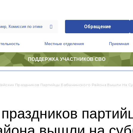
Обращение
тельность
Местные отделения
Приемная
ПОДДЕРЖКА УЧАСТНИКОВ СВО
ственной приемной Председателя Партии
Президиум регионального политического совета
Майских Праздников Партийцы Бабынинского Района Вышли На С
 праздников партий
айона вышли на суб