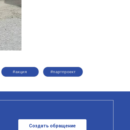
#акция
#партпроект
Создать обращение