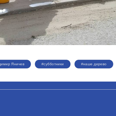
димир Яничев
#субботники
#наше дерево