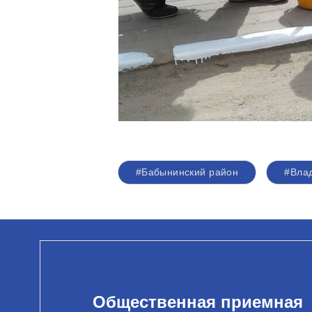
#Бабынинский район
#Вла
Общественная приемная