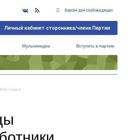
Версия для слабовидящих
Личный кабинет сторонника/члена Партии
Мультимедиа
Вступить в партию
Региональный исполнительный комитет
убботники
цы
ботники