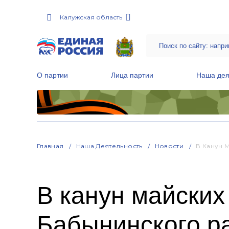
Калужская область
О партии
Лица партии
Наша дея
Местные общественные приемные Партии
Руководитель Региональной обще
Народная программа «Единой России»
Главная
Наша Деятельность
Новости
В Канун 
В канун майских
Бабынинского р