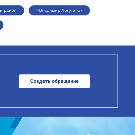
й район
#Владимир Логутенок
Создать обращение