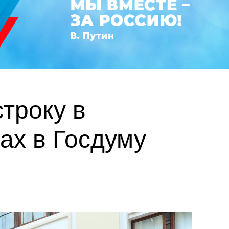
троку в
ах в Госдуму