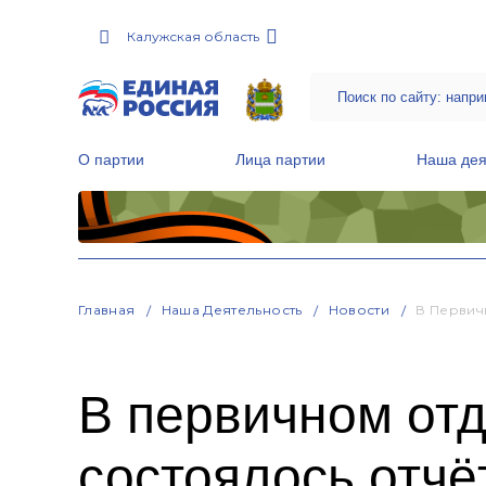
Калужская область
О партии
Лица партии
Наша дея
Местные общественные приемные Партии
Руководитель Региональной обще
Народная программа «Единой России»
Главная
Наша Деятельность
Новости
В Первич
В первичном от
состоялось отч