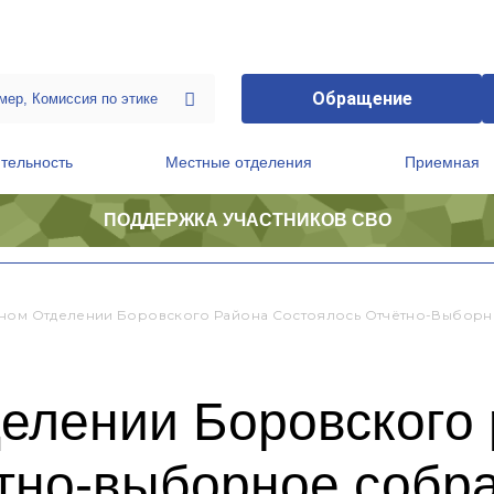
Обращение
тельность
Местные отделения
Приемная
ПОДДЕРЖКА УЧАСТНИКОВ СВО
ственной приемной Председателя Партии
Президиум регионального политического совета
ном Отделении Боровского Района Состоялось Отчётно-Выбор
делении Боровского
ётно-выборное собр