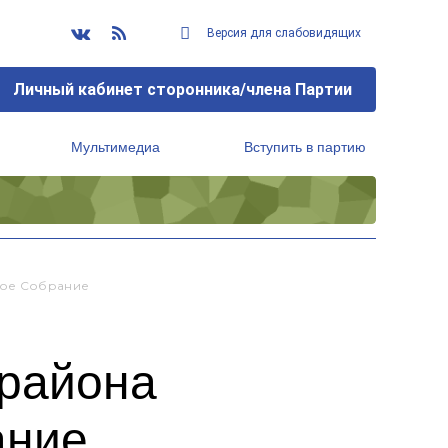
Версия для слабовидящих
Личный кабинет сторонника/члена Партии
Мультимедиа
Вступить в партию
Региональный исполнительный комитет
ное Собрание
 района
ание