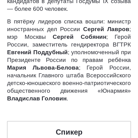
кандидатов в депутаты Госдумы IX созыва
— более 600 человек.
В пятёрку лидеров списка вошли: министр
иностранных дел России
Сергей Лавров
;
мэр Москвы
Сергей Собянин
; Герой
России, заместитель гендиректора ВГТРК
Евгений Поддубный
; уполномоченный при
Президенте России по правам ребёнка
Мария Львова-Белова
; Герой России,
начальник Главного штаба Всероссийского
детско-юношеского военно-патриотического
общественного движения «Юнармия»
Владислав Головин
.
Спикер