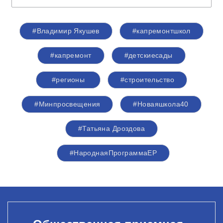
#Владимир Якушев
#капремонтшкол
#капремонт
#детскиесады
#регионы
#строительство
#Минпросвещения
#Новаяшкола40
#Татьяна Дроздова
#НароднаяПрограммаЕР