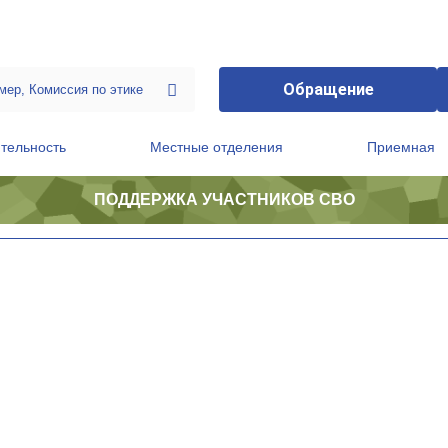
Обращение
тельность
Местные отделения
Приемная
ПОДДЕРЖКА УЧАСТНИКОВ СВО
ственной приемной Председателя Партии
Президиум регионального политического совета