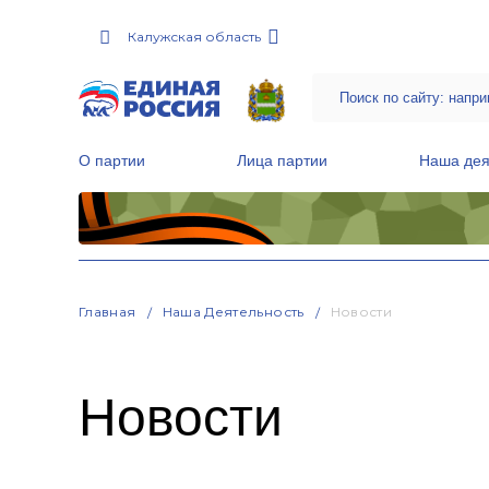
Калужская область
О партии
Лица партии
Наша дея
Местные общественные приемные Партии
Руководитель Региональной обще
Народная программа «Единой России»
Главная
Наша Деятельность
Новости
Новости