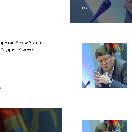
13.05.15
против безработицы.
я Андрея Исаева
5