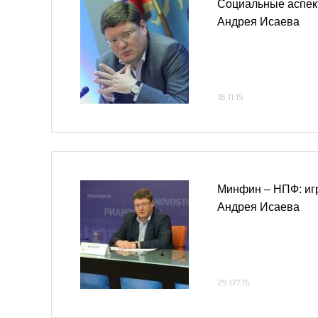
Социальные аспек
Андрея Исаева
18.11.15
Минфин – НПФ: игр
Андрея Исаева
29.07.15