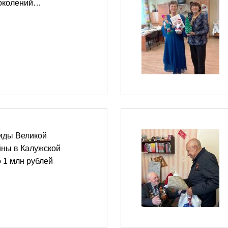
поколений…
лиды Великой
йны в Калужской
о 1 млн рублей