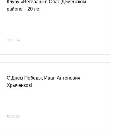
Клубу «Ветеран» в Спас-Деменском
районе – 20 лет
07.11.24
С Днем Победы, Иван Антонович
Хрыченков!
13.05.24