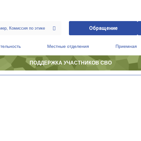
Обращение
тельность
Местные отделения
Приемная
ПОДДЕРЖКА УЧАСТНИКОВ СВО
ственной приемной Председателя Партии
Президиум регионального политического совета