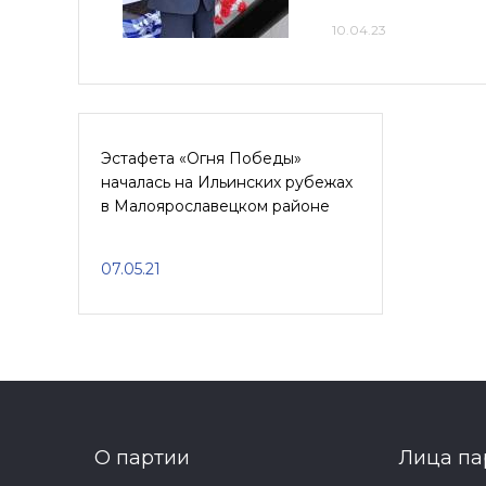
10.04.23
Эстафета «Огня Победы»
началась на Ильинских рубежах
в Малоярославецком районе
07.05.21
О партии
Лица па