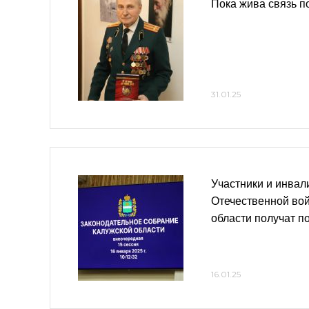
Пока жива связь 
31.01.25
Участники и инва
Отечественной во
области получат п
16.01.25