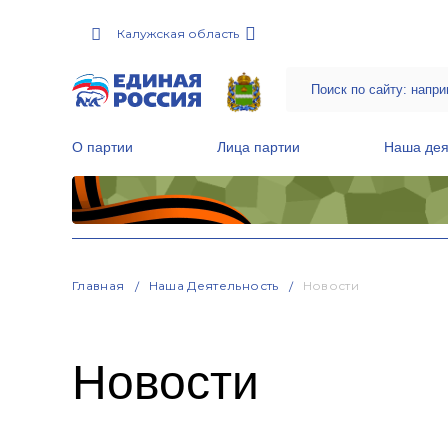
Калужская область
О партии
Лица партии
Наша дея
Местные общественные приемные Партии
Руководитель Региональной обще
Народная программа «Единой России»
Главная
Наша Деятельность
Новости
Новости