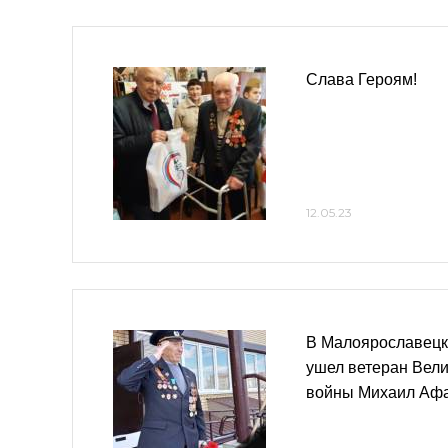
Слава Героям!
12.05.23
В Малоярославецк
ушел ветеран Вел
войны Михаил Афа