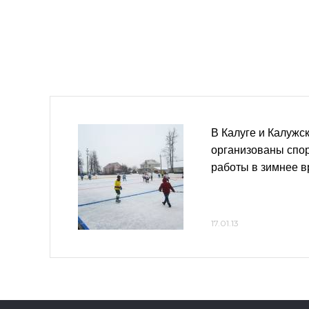
В Калуге и Калужс
организованы спо
работы в зимнее 
17.01.13