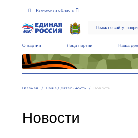
Калужская область
О партии
Лица партии
Наша дея
Местные общественные приемные Партии
Руководитель Региональной обще
Народная программа «Единой России»
Главная
Наша Деятельность
Новости
Новости