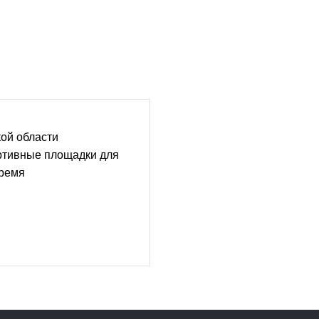
кой области
ртивные площадки для
время