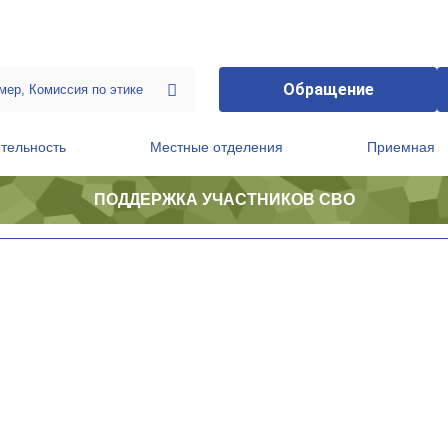
Обращение
тельность
Местные отделения
Приемная
ПОДДЕРЖКА УЧАСТНИКОВ СВО
ственной приемной Председателя Партии
Президиум регионального политического совета