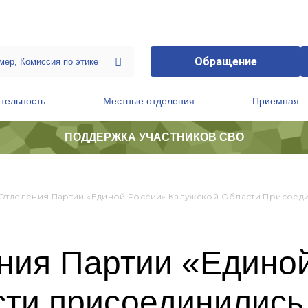
Обращение
тельность
Местные отделения
Приемная
ПОДДЕРЖКА УЧАСТНИКОВ СВО
ственной приемной Председателя Партии
Президиум регионального политического совета
Отделения Партии «Единой России» Калужской Области Присоед
ния Партии «Едино
ти присоединились 