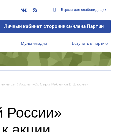
Версия для слабовидящих
Личный кабинет сторонника/члена Партии
Мультимедиа
Вступить в партию
Региональный исполнительный комитет
инились К Акции «Собери Ребенка В Школу»
й России»
к акции