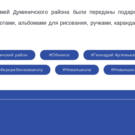
емей Думиничского района были переданы пода
нотами, альбомами для рисования, ручками, каранд
ичский район
#Обнинск
#Геннадий Артемьев
бериребенкавшколу
#Новаяшкола
#Новаяшко