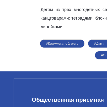
Детям из трёх многодетных с
канцтоварами: тетрадями, блок
линейками.
#Калужскаяобласть
#Думин
#Со
Общественная приемная