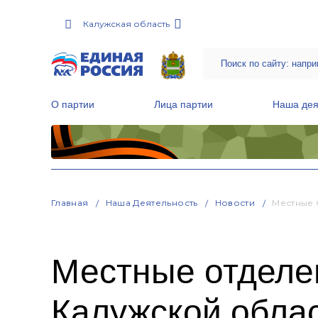
Калужская область
О партии
Лица партии
Наша дея
Местные общественные приемные Партии
Руководитель Региональной обще
Народная программа «Единой России»
Главная
Наша Деятельность
Новости
Местные 
Местные отделе
Калужской облас