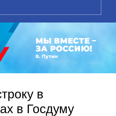
троку в
ах в Госдуму