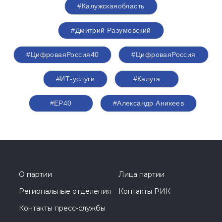
#Калужскаяобласть
#Дмитрий Разумовский
#ЦифроваяРоссия40
#ЦифроваяРоссия
#ИТ-услуги
#Калуга
#ЕР40
#Александр Аникеев
О партии
Лица партии
Региональные отделения
Контакты РИК
Контакты пресс-службы