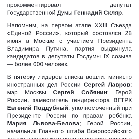
прокомментировал депутат
Государственной Думы
Геннадий Скляр
.
Напомним, на первом этапе XXIII Съезда
«Единой России», который состоялся 28
июня в Москве с участием Президента
Владимира Путина, партия выдвинула
кандидатов в депутаты Госдумы IX созыва
— более 600 человек.
В пятёрку лидеров списка вошли: министр
иностранных дел России
Сергей Лавров
;
мэр Москвы
Сергей Собянин
; Герой
России, заместитель гендиректора ВГТРК
Евгений Поддубный
; уполномоченный при
Президенте России по правам ребёнка
Мария Львова-Белова
; Герой России,
начальник Главного штаба Всероссийского
детско-юношеского военно-патриотического