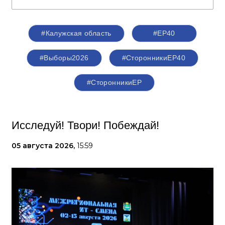
#Калужская область
#ЕР40
#Выборы2026
#СторонникиЕР40
#СторонникиЕР
Исследуй! Твори! Побеждай!
05 августа 2026,
15:59