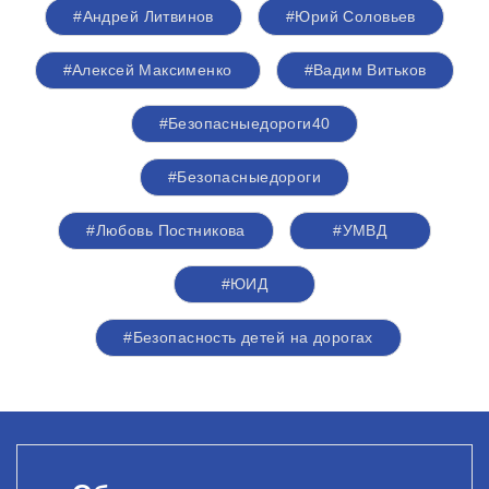
#Андрей Литвинов
#Юрий Соловьев
#Алексей Максименко
#Вадим Витьков
#Безопасныедороги40
#Безопасныедороги
#Любовь Постникова
#УМВД
#ЮИД
#Безопасность детей на дорогах