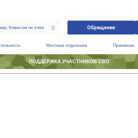
Обращение
тельность
Местные отделения
Приемная
ПОДДЕРЖКА УЧАСТНИКОВ СВО
ственной приемной Председателя Партии
Президиум регионального политического совета