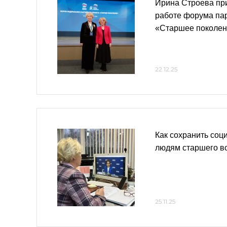
Ирина Строева при
работе форума пар
«Старшее поколе
22.12.25
Как сохранить соц
людям старшего в
25.11.25