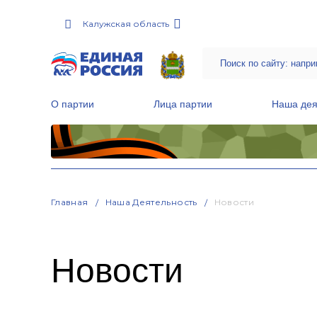
Калужская область
О партии
Лица партии
Наша дея
Местные общественные приемные Партии
Руководитель Региональной обще
Народная программа «Единой России»
Главная
Наша Деятельность
Новости
Новости