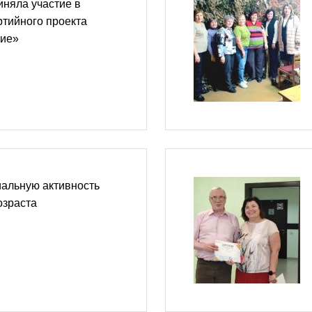
няла участие в
тийного проекта
ние»
иальную активность
озраста