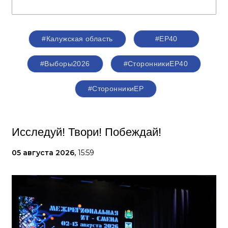
#Калужская область
#ЕР40
#Выборы2026
#СторонникиЕР40
#СторонникиЕР
Исследуй! Твори! Побеждай!
05 августа 2026,
15:59