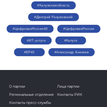
#Калужскаяобласть
#Дмитрий Разумовский
#ЦифроваяРоссия40
#ЦифроваяРоссия
#ИТ-услуги
#Калуга
#ЕР40
#Александр Аникеев
О партии
Лица партии
Региональные отделения
Контакты РИК
Контакты пресс-службы