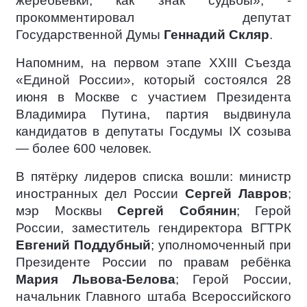
жеребьевки, как знак судьбы», -
прокомментировал депутат
Государственной Думы
Геннадий Скляр
.
Напомним, на первом этапе XXIII Съезда
«Единой России», который состоялся 28
июня в Москве с участием Президента
Владимира Путина, партия выдвинула
кандидатов в депутаты Госдумы IX созыва
— более 600 человек.
В пятёрку лидеров списка вошли: министр
иностранных дел России
Сергей Лавров
;
мэр Москвы
Сергей Собянин
; Герой
России, заместитель гендиректора ВГТРК
Евгений Поддубный
; уполномоченный при
Президенте России по правам ребёнка
Мария Львова-Белова
; Герой России,
начальник Главного штаба Всероссийского