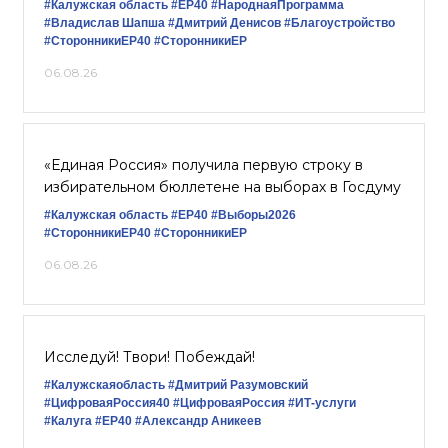
#Калужская область
#ЕР40
#НароднаяПрограмма
#Владислав Шапша
#Дмитрий Денисов
#Благоустройство
#СторонникиЕР40
#СторонникиЕР
06.08.26
«Единая Россия» получила первую строку в
избирательном бюллетене на выборах в Госдуму
#Калужская область
#ЕР40
#Выборы2026
#СторонникиЕР40
#СторонникиЕР
06.08.26
Исследуй! Твори! Побеждай!
#Калужскаяобласть
#Дмитрий Разумовский
#ЦифроваяРоссия40
#ЦифроваяРоссия
#ИТ-услуги
#Калуга
#ЕР40
#Александр Аникеев