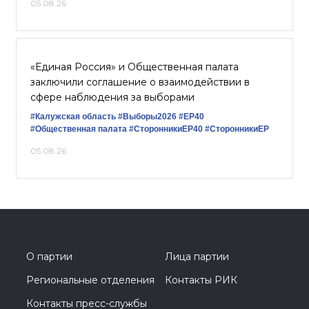
05.08.26
«Единая Россия» и Общественная палата
заключили соглашение о взаимодействии в
сфере наблюдения за выборами
#Калужская область
#Выборы2026
#ЕР40
#Общественная палата
#СторонникиЕР40
#СторонникиЕР
05.08.26
О партии
Лица партии
Региональные отделения
Контакты РИК
Контакты пресс-службы