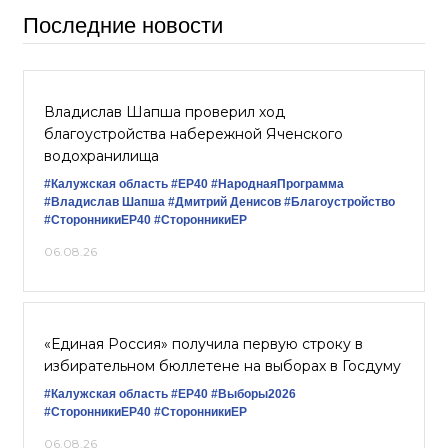
Последние новости
Владислав Шапша проверил ход
благоустройства набережной Яченского
водохранилища
#Калужская область
#ЕР40
#НароднаяПрограмма
#Владислав Шапша
#Дмитрий Денисов
#Благоустройство
#СторонникиЕР40
#СторонникиЕР
06.08.26
«Единая Россия» получила первую строку в
избирательном бюллетене на выборах в Госдуму
#Калужская область
#ЕР40
#Выборы2026
#СторонникиЕР40
#СторонникиЕР
06.08.26