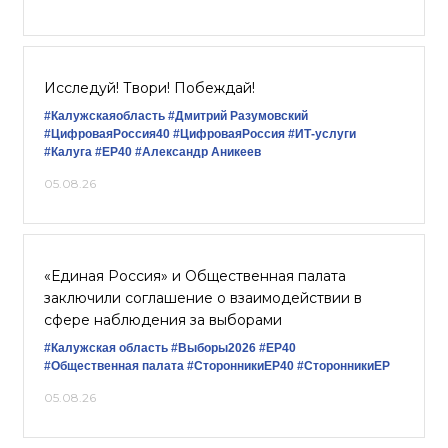
Исследуй! Твори! Побеждай!
#Калужскаяобласть
#Дмитрий Разумовский
#ЦифроваяРоссия40
#ЦифроваяРоссия
#ИТ-услуги
#Калуга
#ЕР40
#Александр Аникеев
05.08.26
«Единая Россия» и Общественная палата
заключили соглашение о взаимодействии в
сфере наблюдения за выборами
#Калужская область
#Выборы2026
#ЕР40
#Общественная палата
#СторонникиЕР40
#СторонникиЕР
05.08.26