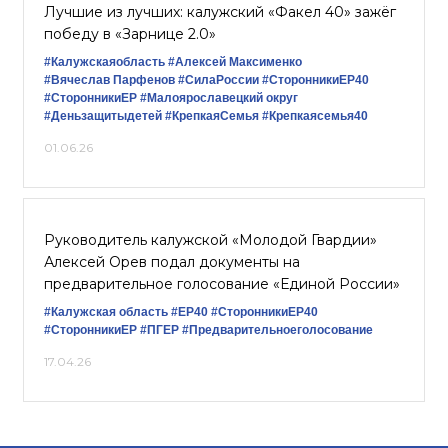
Лучшие из лучших: калужский «Факел 40» зажёг
победу в «Зарнице 2.0»
#Калужскаяобласть
#Алексей Максименко
#Вячеслав Парфенов
#СилаРоссии
#СторонникиЕР40
#СторонникиЕР
#Малоярославецкий округ
#Деньзащитыдетей
#КрепкаяСемья
#Крепкаясемья40
01.06.26
Руководитель калужской «Молодой Гвардии»
Алексей Орев подал документы на
предварительное голосование «Единой России»
#Калужская область
#ЕР40
#СторонникиЕР40
#СторонникиЕР
#ПГЕР
#Предварительноеголосование
17.04.26